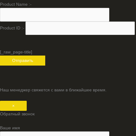
Product Name :-
Product ID :-
[_raw_page-title]
Наш менеджер свяжется с вами в ближайшее время.
×
Обратный звонок
Ваше имя