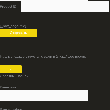
Product ID :-
[_raw_page-title]
Наш менеджер свяжется с вами в ближайшее время.
×
Обратный звонок
Ваше имя
Ваш телефон