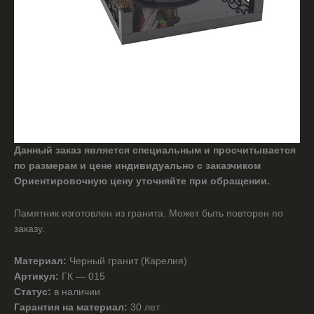
Данный заказ является специальным и просчитывается
по размерам и цене индивидуально с заказчиком
Ориентировочную цену уточняйте при обращении.
Памятник изготовлен из гранита. Может быть повторен по
заказу.
Материал:
Черный гранит (Карелия)
Артикул:
ГК — 015
Статус:
в наличии
Гарантия на материал:
30 лет