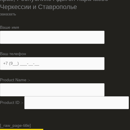
Черкессии и Ставрополье
заказать
Ваше имя
Ваш телефон
Product Name :-
Product ID :-
[_raw_page-title]