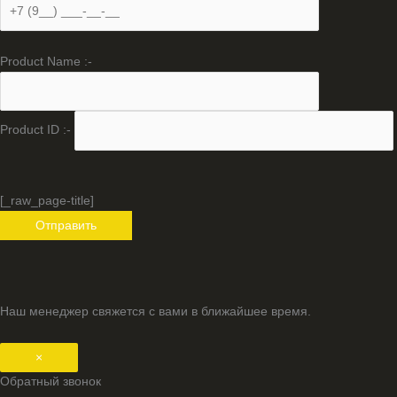
Product Name :-
Product ID :-
[_raw_page-title]
Наш менеджер свяжется с вами в ближайшее время.
×
Обратный звонок