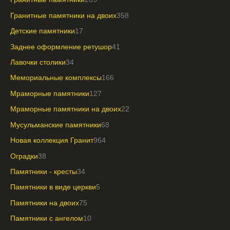
Гранитные памятники на двоих
358
Детские памятники
17
Заднее оформление ретушор
41
Лавочки столики
34
Мемориальные комплексы
166
Мраморные памятники
127
Мраморные памятники на двоих
22
Мусульманские памятники
68
Новая коллекция Гранит
964
Оградки
38
Памятники - кресты
34
Памятники в виде церкви
5
Памятники на двоих
75
Памятники с ангелом
10