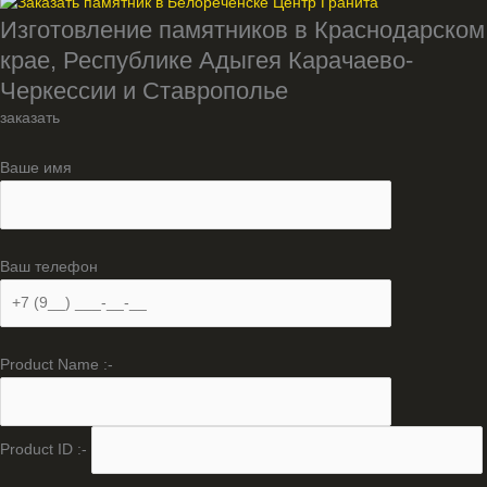
Изготовление памятников в Краснодарском
крае, Республике Адыгея Карачаево-
Черкессии и Ставрополье
заказать
Ваше имя
Ваш телефон
Product Name :-
Product ID :-