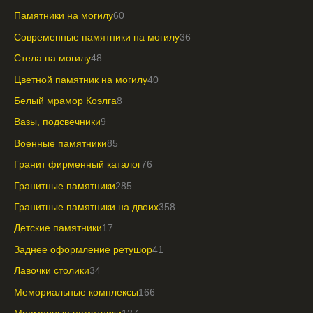
Памятники на могилу
60
Современные памятники на могилу
36
Стела на могилу
48
Цветной памятник на могилу
40
Белый мрамор Коэлга
8
Вазы, подсвечники
9
Военные памятники
85
Гранит фирменный каталог
76
Гранитные памятники
285
Гранитные памятники на двоих
358
Детские памятники
17
Заднее оформление ретушор
41
Лавочки столики
34
Мемориальные комплексы
166