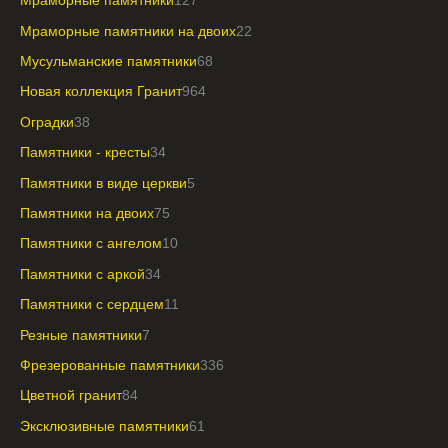
Мраморные памятники
127
Мраморные памятники на двоих
22
Мусульманские памятники
68
Новая коллекция Гранит
964
Оградки
38
Памятники - кресты
34
Памятники в виде церкви
5
Памятники на двоих
75
Памятники с ангелом
10
Памятники с аркой
34
Памятники с сердцем
11
Резные памятники
7
Фрезерованные памятники
336
Цветной гранит
84
Эксклюзивные памятники
61