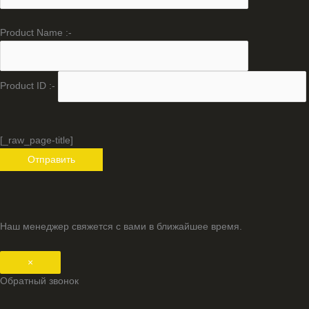
Product Name :-
Product ID :-
[_raw_page-title]
Наш менеджер свяжется с вами в ближайшее время.
×
Обратный звонок