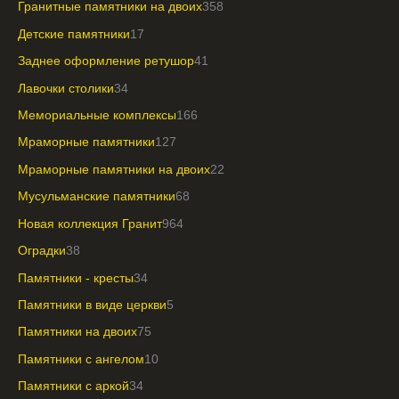
Гранитные памятники на двоих
358
Детские памятники
17
Заднее оформление ретушор
41
Лавочки столики
34
Мемориальные комплексы
166
Мраморные памятники
127
Мраморные памятники на двоих
22
Мусульманские памятники
68
Новая коллекция Гранит
964
Оградки
38
Памятники - кресты
34
Памятники в виде церкви
5
Памятники на двоих
75
Памятники с ангелом
10
Памятники с аркой
34