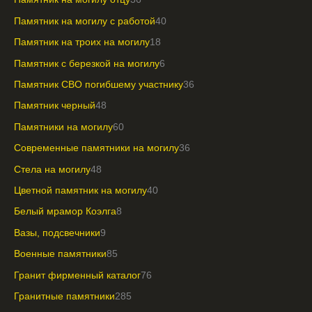
Памятник на могилу с работой
40
Памятник на троих на могилу
18
Памятник с березкой на могилу
6
Памятник СВО погибшему участнику
36
Памятник черный
48
Памятники на могилу
60
Современные памятники на могилу
36
Стела на могилу
48
Цветной памятник на могилу
40
Белый мрамор Коэлга
8
Вазы, подсвечники
9
Военные памятники
85
Гранит фирменный каталог
76
Гранитные памятники
285