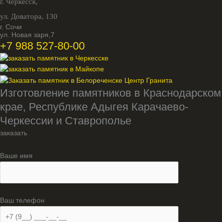
г. Черкесск,
ул. Доватора, 130
г. Сочи
ул. Новая заря,7
+7 988 527-80-00
Изготовление памятников в Краснодарском
крае, Республике Адыгея Карачаево-
Черкессии и Ставрополье
заказать
Ваше имя
Ваш телефон