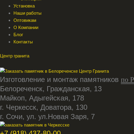
Установка
Наши работы
Оптовикам
О Компании
Блог
Контакты
Меню
Меню
Этот
Этот
Этот
Центр гранита
товар
товар
товар
имеет
имеет
имеет
несколько
несколько
несколько
Изготовление и монтаж памятников
по 
вариаций.
вариаций.
вариаций.
Белореченск, Гражданская, 13
Опции
Опции
Опции
Майкоп, Адыгейская, 178
можно
можно
можно
выбрать
выбрать
выбрать
г. Черкесск, Доватора, 130
на
на
на
г. Сочи, ул. ул.Новая Заря, 7
странице
странице
странице
товара.
товара.
товара.
+7 (918) 437-80-00