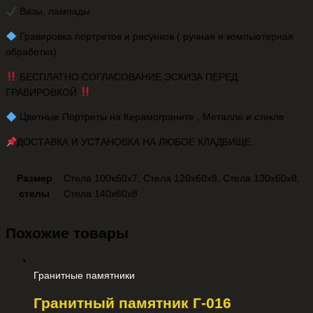
Вазы, лампады
️ Гравировка портретов и рисунков ( ручная и компьютерная
обработка)
БЕСПЛАТНО СОГЛАСОВАНИЕ ЭСКИЗА ПЕРЕД
ГРАВИРОВКОЙ
️ Цветные Портреты на Керамограните , Металле и стекле
ДОСТАВКА И УСТАНОВКА НА ЛЮБОЕ КЛАДБИЩЕ.
Размер
Стела 100х50х7, Стела 120х60х8, Стела 130х60х8,
стелы
Стела 140х60х8
Похожие товары
Гранитные памятники
Гранитный памятник Г-016