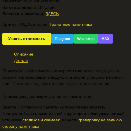
Качество:
высшая категория
Изготовление:
от 14 дней
Вазочки и лампады:
ЗДЕСЬ
Артикул:
Н/Д
Категория:
Гранитные памятники
Узнать стоимость
Telegram
WhatsApp
MAX
Описание
Детали
Прямоугольный памятник из черного гранита с полукруглым
верхом и фрезеровкой в виде фотографии усопшего в полный
рост. Памятник подходит как для мужчин, так и женщин.
Производим доставку и установку памятников.
Вместе с установкой памятника предлагаем заказать
благоустройство примогильной территории: облицовка плиткой,
установка
столиков и скамеек
, нанести
гравировку на заднюю
сторону памятника
.