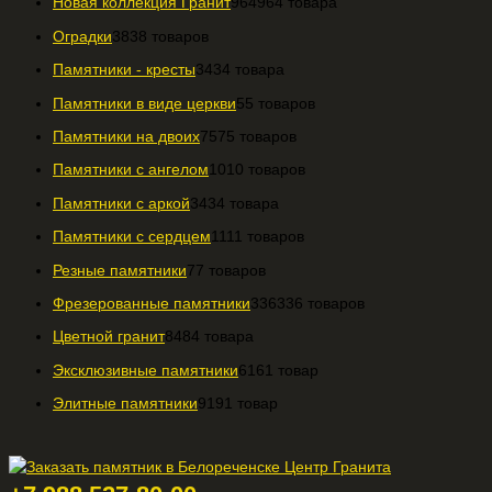
Новая коллекция Гранит
964
964 товара
Оградки
38
38 товаров
Памятники - кресты
34
34 товара
Памятники в виде церкви
5
5 товаров
Памятники на двоих
75
75 товаров
Памятники с ангелом
10
10 товаров
Памятники с аркой
34
34 товара
Памятники с сердцем
11
11 товаров
Резные памятники
7
7 товаров
Фрезерованные памятники
336
336 товаров
Цветной гранит
84
84 товара
Эксклюзивные памятники
61
61 товар
Элитные памятники
91
91 товар