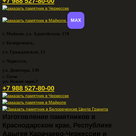
+7 988 527-80-00
MAX
г. Майкоп,
ул. Адыгейская, 178
г. Белореченск,
ул. Гражданская, 13
г. Черкесск,
ул. Доватора, 130
г. Сочи
ул. Новая заря,7
+7 988 527-80-00
Изготовление памятников в
Краснодарском крае, Республике
Адыгея Карачаево-Черкессии и