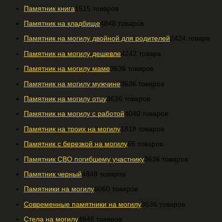
Памятник книга
15
15 товаров
Памятник на кладбище
48
48 товаров
Памятник на могилу двойной для родителей
24
24 товара
Памятник на могилу дешевле
42
42 товара
Памятник на могилу маме
36
36 товаров
Памятник на могилу мужчине
36
36 товаров
Памятник на могилу отцу
36
36 товаров
Памятник на могилу с работой
40
40 товаров
Памятник на троих на могилу
18
18 товаров
Памятник с березкой на могилу
6
6 товаров
Памятник СВО погибшему участнику
36
36 товаров
Памятник черный
48
48 товаров
Памятники на могилу
60
60 товаров
Современные памятники на могилу
36
36 товаров
Стела на могилу
48
48 товаров