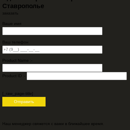
Ставрополье
заказать
Ваше имя
Ваш телефон
Product Name :-
Product ID :-
[_raw_page-title]
Наш менеджер свяжется с вами в ближайшее время.