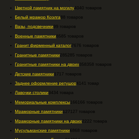
Цветной памятник на могилу
40
40 товаров
Белый мрамор Коэлга
8
8 товаров
Вазы, подсвечники
9
9 товаров
Военные памятники
85
85 товаров
Гранит фирменный каталог
76
76 товаров
Гранитные памятники
285
285 товаров
Гранитные памятники на двоих
358
358 товаров
Детские памятники
17
17 товаров
Заднее оформление ретушор
41
41 товар
Лавочки столики
34
34 товара
Мемориальные комплексы
166
166 товаров
Мраморные памятники
127
127 товаров
Мраморные памятники на двоих
22
22 товара
Мусульманские памятники
68
68 товаров