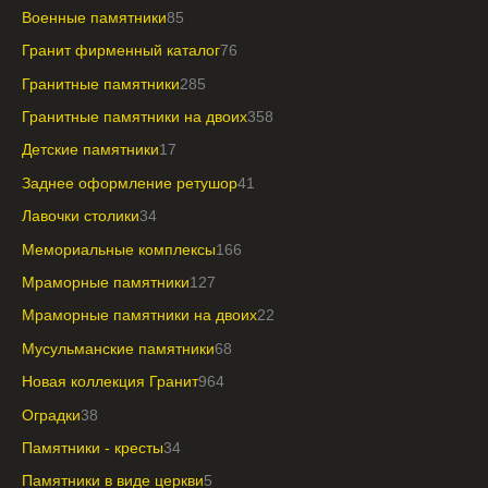
Военные памятники
85
Гранит фирменный каталог
76
Гранитные памятники
285
Гранитные памятники на двоих
358
Детские памятники
17
Заднее оформление ретушор
41
Лавочки столики
34
Мемориальные комплексы
166
Мраморные памятники
127
Мраморные памятники на двоих
22
Мусульманские памятники
68
Новая коллекция Гранит
964
Оградки
38
Памятники - кресты
34
Памятники в виде церкви
5