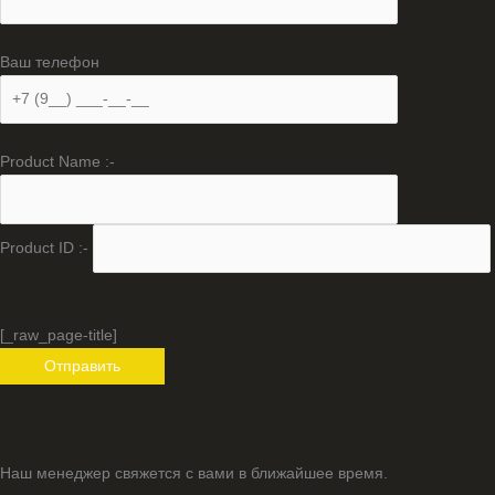
Ваш телефон
Product Name :-
Product ID :-
[_raw_page-title]
Наш менеджер свяжется с вами в ближайшее время.