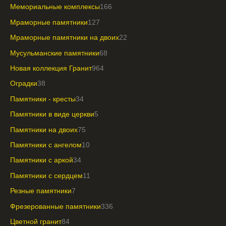
Мемориальные комплексы
166
Мраморные памятники
127
Мраморные памятники на двоих
22
Мусульманские памятники
68
Новая коллекция Гранит
964
Оградки
38
Памятники - кресты
34
Памятники в виде церкви
5
Памятники на двоих
75
Памятники с ангелом
10
Памятники с аркой
34
Памятники с сердцем
11
Резные памятники
7
Фрезерованные памятники
336
Цветной гранит
84