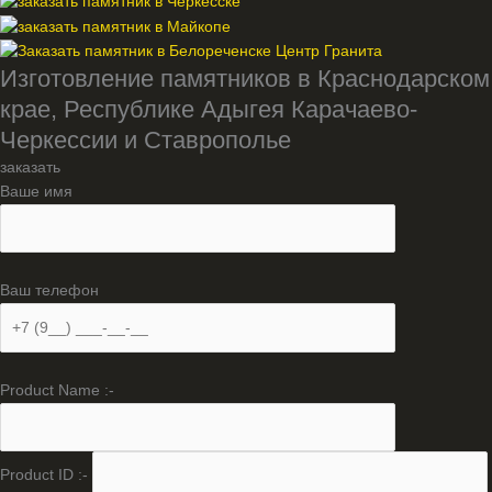
Изготовление памятников в Краснодарском
крае, Республике Адыгея Карачаево-
Черкессии и Ставрополье
заказать
Ваше имя
Ваш телефон
Product Name :-
Product ID :-