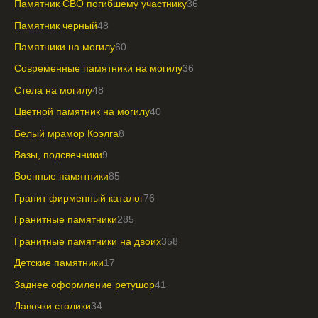
Памятник СВО погибшему участнику
36
Памятник черный
48
Памятники на могилу
60
Современные памятники на могилу
36
Стела на могилу
48
Цветной памятник на могилу
40
Белый мрамор Коэлга
8
Вазы, подсвечники
9
Военные памятники
85
Гранит фирменный каталог
76
Гранитные памятники
285
Гранитные памятники на двоих
358
Детские памятники
17
Заднее оформление ретушор
41
Лавочки столики
34