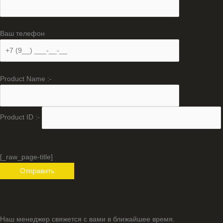
Ваш телефон
Product Name :-
Product ID :-
[_raw_page-title]
Наш менеджер свяжется с вами в ближайшее время.