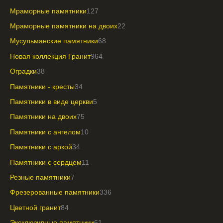
Мраморные памятники
127
Мраморные памятники на двоих
22
Мусульманские памятники
68
Новая коллекция Гранит
964
Оградки
38
Памятники - кресты
34
Памятники в виде церкви
5
Памятники на двоих
75
Памятники с ангелом
10
Памятники с аркой
34
Памятники с сердцем
11
Резные памятники
7
Фрезерованные памятники
336
Цветной гранит
84
Эксклюзивные памятники
61