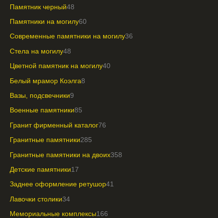
Памятник черный
48
Памятники на могилу
60
Современные памятники на могилу
36
Стела на могилу
48
Цветной памятник на могилу
40
Белый мрамор Коэлга
8
Вазы, подсвечники
9
Военные памятники
85
Гранит фирменный каталог
76
Гранитные памятники
285
Гранитные памятники на двоих
358
Детские памятники
17
Заднее оформление ретушор
41
Лавочки столики
34
Мемориальные комплексы
166