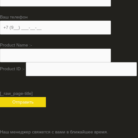
Ваш телефон
Product Name :-
Product ID :-
[_raw_page-title]
Наш менеджер свяжется с вами в ближайшее время.