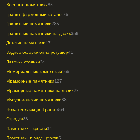
Военные памятники
85
Гранит фирменный каталог
76
Гранитные памятники
285
Гранитные памятники на двоих
358
Детские памятники
17
Заднее оформление ретушор
41
Лавочки столики
34
Мемориальные комплексы
166
Мраморные памятники
127
Мраморные памятники на двоих
22
Мусульманские памятники
68
Новая коллекция Гранит
964
Оградки
38
Памятники - кресты
34
Памятники в виде церкви
5