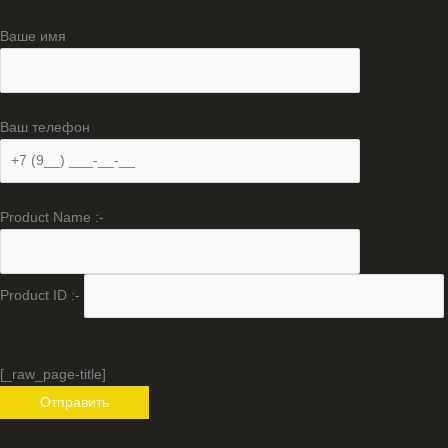
Ваше имя
Ваш телефон
Product Name :-
Product ID :-
[_raw_page-title]