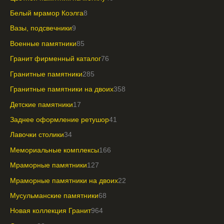
Белый мрамор Коэлга
8
Вазы, подсвечники
9
Военные памятники
85
Гранит фирменный каталог
76
Гранитные памятники
285
Гранитные памятники на двоих
358
Детские памятники
17
Заднее оформление ретушор
41
Лавочки столики
34
Мемориальные комплексы
166
Мраморные памятники
127
Мраморные памятники на двоих
22
Мусульманские памятники
68
Новая коллекция Гранит
964