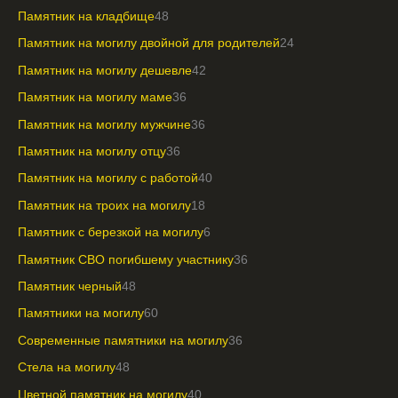
Памятник на кладбище
48
Памятник на могилу двойной для родителей
24
Памятник на могилу дешевле
42
Памятник на могилу маме
36
Памятник на могилу мужчине
36
Памятник на могилу отцу
36
Памятник на могилу с работой
40
Памятник на троих на могилу
18
Памятник с березкой на могилу
6
Памятник СВО погибшему участнику
36
Памятник черный
48
Памятники на могилу
60
Современные памятники на могилу
36
Стела на могилу
48
Цветной памятник на могилу
40