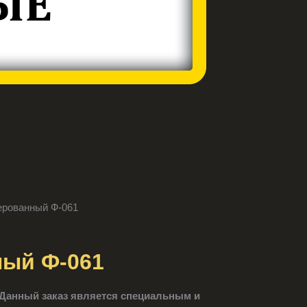
ерованный Ф-061
ный Ф-061
Данный заказ является специальным и