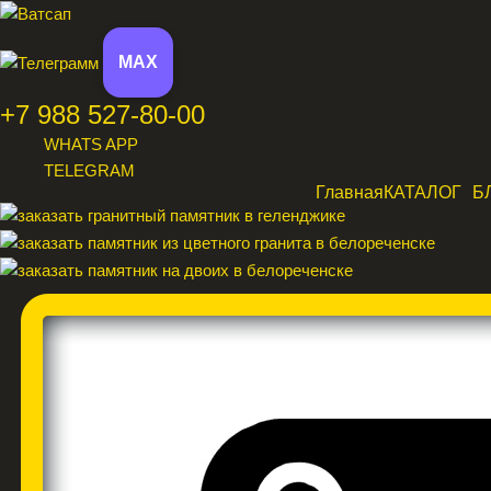
MAX
+7 988 527-80-00
WHATS APP
TELEGRAM
Главная
КАТАЛОГ
Б