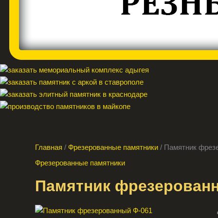
Главная
/
Фрезерованные памятники
/ Памятник фрез
Фрезерованные памятники
Памятник фрезерован