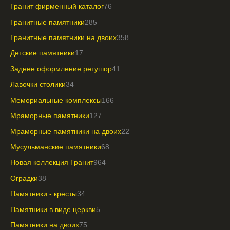
Гранит фирменный каталог
76
Гранитные памятники
285
Гранитные памятники на двоих
358
Детские памятники
17
Заднее оформление ретушор
41
Лавочки столики
34
Мемориальные комплексы
166
Мраморные памятники
127
Мраморные памятники на двоих
22
Мусульманские памятники
68
Новая коллекция Гранит
964
Оградки
38
Памятники - кресты
34
Памятники в виде церкви
5
Памятники на двоих
75