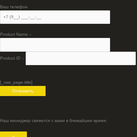
Ваш телефон
Product Name :-
Product ID :-
[_raw_page-title]
Наш менеджер свяжется с вами в ближайшее время.
×