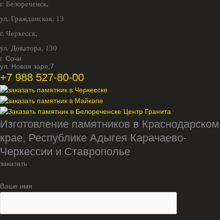
г. Белореченск,
ул. Гражданская, 13
г. Черкесск,
ул. Доватора, 130
г. Сочи
ул. Новая заря,7
+7 988 527-80-00
Изготовление памятников в Краснодарском
крае, Республике Адыгея Карачаево-
Черкессии и Ставрополье
заказать
Ваше имя