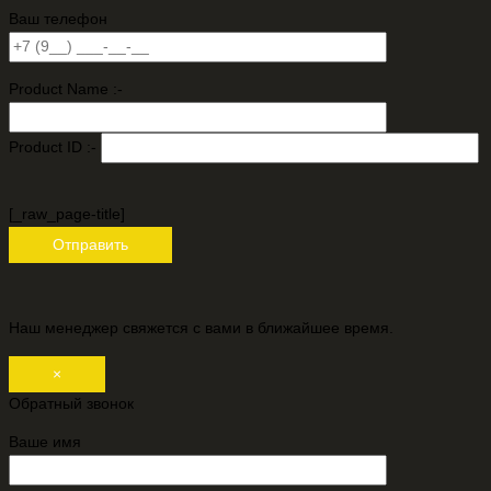
Ваш телефон
Product Name :-
Product ID :-
[_raw_page-title]
Наш менеджер свяжется с вами в ближайшее время.
×
Обратный звонок
Ваше имя