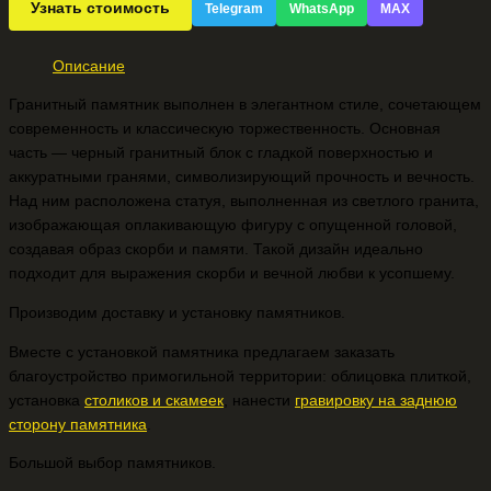
Узнать стоимость
Telegram
WhatsApp
MAX
Описание
Гранитный памятник выполнен в элегантном стиле, сочетающем
современность и классическую торжественность. Основная
часть — черный гранитный блок с гладкой поверхностью и
аккуратными гранями, символизирующий прочность и вечность.
Над ним расположена статуя, выполненная из светлого гранита,
изображающая оплакивающую фигуру с опущенной головой,
создавая образ скорби и памяти. Такой дизайн идеально
подходит для выражения скорби и вечной любви к усопшему.
Производим доставку и установку памятников.
Вместе с установкой памятника предлагаем заказать
благоустройство примогильной территории: облицовка плиткой,
установка
столиков и скамеек
, нанести
гравировку на заднюю
сторону памятника
.
Большой выбор памятников.