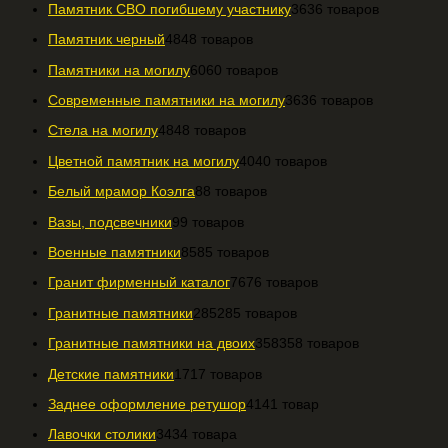
Памятник СВО погибшему участнику
36
36 товаров
Памятник черный
48
48 товаров
Памятники на могилу
60
60 товаров
Современные памятники на могилу
36
36 товаров
Стела на могилу
48
48 товаров
Цветной памятник на могилу
40
40 товаров
Белый мрамор Коэлга
8
8 товаров
Вазы, подсвечники
9
9 товаров
Военные памятники
85
85 товаров
Гранит фирменный каталог
76
76 товаров
Гранитные памятники
285
285 товаров
Гранитные памятники на двоих
358
358 товаров
Детские памятники
17
17 товаров
Заднее оформление ретушор
41
41 товар
Лавочки столики
34
34 товара