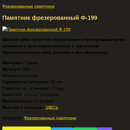
Фрезерованные памятники
Памятник фрезерованный Ф-199
Данный заказ является специальным и просчитывается по
размерам и цене индивидуально с заказчиком
Ориентировочную цену уточняйте при обращении.
Материал:
Гранит
Артикул:
f199
Статус:
в наличии
Гарантия на материал:
30 лет
Гарантия на установку:
3 года
Качество:
высшая категория
Изготовление:
от 14 дней
Вазочки и лампады:
ЗДЕСЬ
Категория:
Фрезерованные памятники