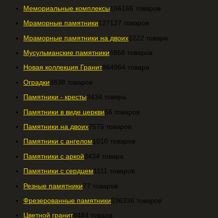
Мемориальные комплексы
166
166 товаров
Мраморные памятники
127
127 товаров
Мраморные памятники на двоих
22
22 товара
Мусульманские памятники
68
68 товаров
Новая коллекция Гранит
964
964 товара
Оградки
38
38 товаров
Памятники - кресты
34
34 товара
Памятники в виде церкви
5
5 товаров
Памятники на двоих
75
75 товаров
Памятники с ангелом
10
10 товаров
Памятники с аркой
34
34 товара
Памятники с сердцем
11
11 товаров
Резные памятники
7
7 товаров
Фрезерованные памятники
336
336 товаров
Цветной гранит
84
84 товара