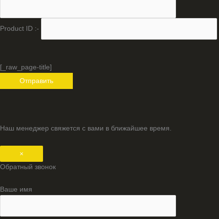
Product ID :-
[_raw_page-title]
Наш менеджер свяжется с вами в ближайшее время.
×
Обратный звонок
Ваше имя