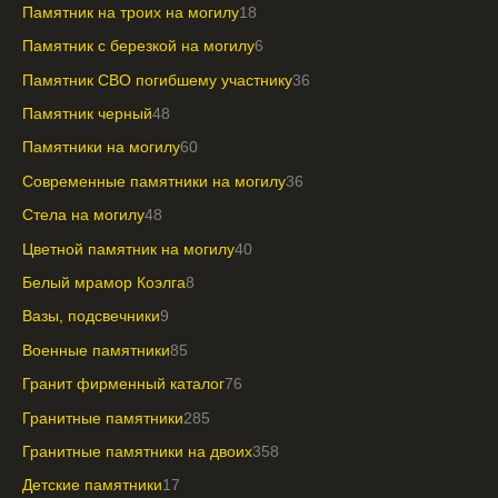
Памятник на троих на могилу
18
Памятник с березкой на могилу
6
Памятник СВО погибшему участнику
36
Памятник черный
48
Памятники на могилу
60
Современные памятники на могилу
36
Стела на могилу
48
Цветной памятник на могилу
40
Белый мрамор Коэлга
8
Вазы, подсвечники
9
Военные памятники
85
Гранит фирменный каталог
76
Гранитные памятники
285
Гранитные памятники на двоих
358
Детские памятники
17