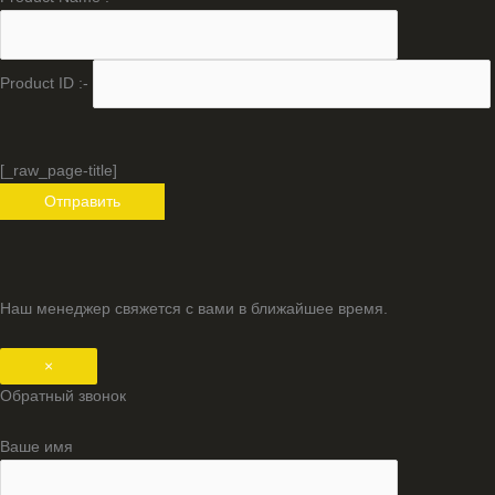
Product ID :-
[_raw_page-title]
Наш менеджер свяжется с вами в ближайшее время.
×
Обратный звонок
Ваше имя