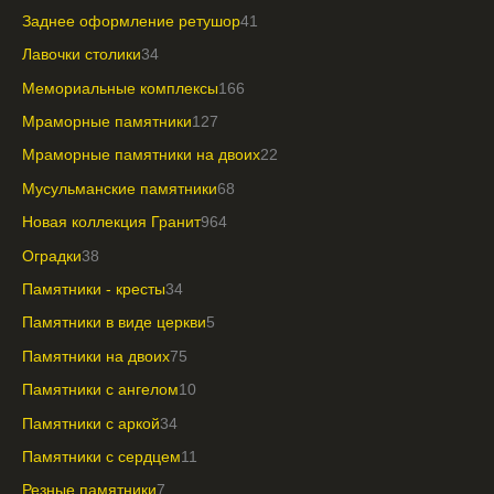
Заднее оформление ретушор
41
Лавочки столики
34
Мемориальные комплексы
166
Мраморные памятники
127
Мраморные памятники на двоих
22
Мусульманские памятники
68
Новая коллекция Гранит
964
Оградки
38
Памятники - кресты
34
Памятники в виде церкви
5
Памятники на двоих
75
Памятники с ангелом
10
Памятники с аркой
34
Памятники с сердцем
11
Резные памятники
7