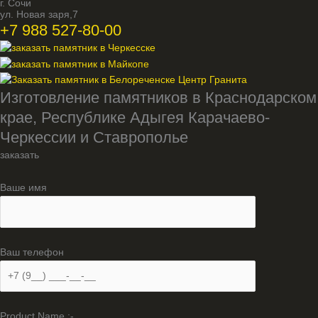
г. Сочи
ул. Новая заря,7
+7 988 527-80-00
Изготовление памятников в Краснодарском
крае, Республике Адыгея Карачаево-
Черкессии и Ставрополье
заказать
Ваше имя
Ваш телефон
Product Name :-