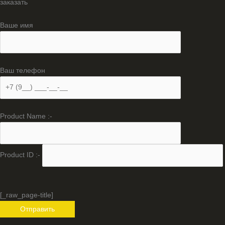
заказать
Ваше имя
Ваш телефон
Product Name :-
Product ID :-
[_raw_page-title]