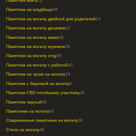
Памятник книга
15
Памятник на кладбище
48
Памятник на могилу двойной для родителей
24
Памятник на могилу дешевле
42
Памятник на могилу маме
36
Памятник на могилу мужчине
36
Памятник на могилу отцу
36
Памятник на могилу с работой
40
Памятник на троих на могилу
18
Памятник с березкой на могилу
6
Памятник СВО погибшему участнику
36
Памятник черный
48
Памятники на могилу
60
Современные памятники на могилу
36
Стела на могилу
48