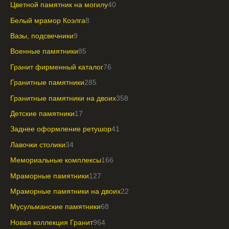
Цветной памятник на могилу
40
Белый мрамор Коэлга
8
Вазы, подсвечники
9
Военные памятники
85
Гранит фирменный каталог
76
Гранитные памятники
285
Гранитные памятники на двоих
358
Детские памятники
17
Заднее оформление ретушор
41
Лавочки столики
34
Мемориальные комплексы
166
Мраморные памятники
127
Мраморные памятники на двоих
22
Мусульманские памятники
68
Новая коллекция Гранит
964