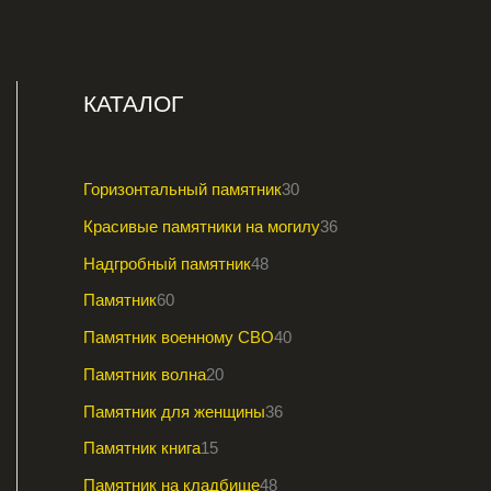
КАТАЛОГ
Горизонтальный памятник
30
Красивые памятники на могилу
36
Надгробный памятник
48
Памятник
60
Памятник военному СВО
40
Памятник волна
20
Памятник для женщины
36
Памятник книга
15
Памятник на кладбище
48