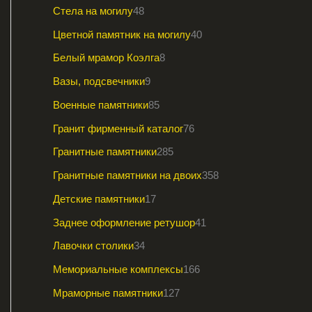
Стела на могилу
48
Цветной памятник на могилу
40
Белый мрамор Коэлга
8
Вазы, подсвечники
9
Военные памятники
85
Гранит фирменный каталог
76
Гранитные памятники
285
Гранитные памятники на двоих
358
Детские памятники
17
Заднее оформление ретушор
41
Лавочки столики
34
Мемориальные комплексы
166
Мраморные памятники
127