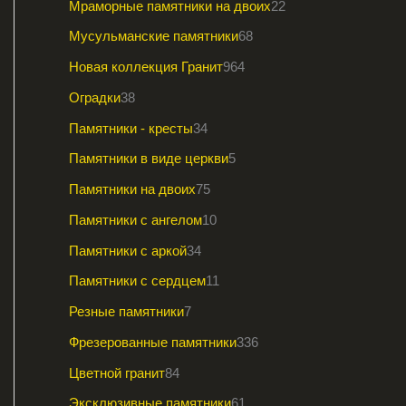
Мраморные памятники на двоих
22
Мусульманские памятники
68
Новая коллекция Гранит
964
Оградки
38
Памятники - кресты
34
Памятники в виде церкви
5
Памятники на двоих
75
Памятники с ангелом
10
Памятники с аркой
34
Памятники с сердцем
11
Резные памятники
7
Фрезерованные памятники
336
Цветной гранит
84
Эксклюзивные памятники
61