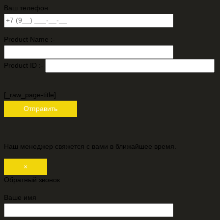
Ваш телефон
Product Name :-
Product ID :-
[_raw_page-title]
Наш менеджер свяжется с вами в ближайшее время.
×
Обратный звонок
Ваше имя