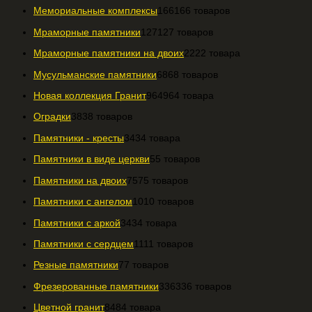
Мемориальные комплексы
166
166 товаров
Мраморные памятники
127
127 товаров
Мраморные памятники на двоих
22
22 товара
Мусульманские памятники
68
68 товаров
Новая коллекция Гранит
964
964 товара
Оградки
38
38 товаров
Памятники - кресты
34
34 товара
Памятники в виде церкви
5
5 товаров
Памятники на двоих
75
75 товаров
Памятники с ангелом
10
10 товаров
Памятники с аркой
34
34 товара
Памятники с сердцем
11
11 товаров
Резные памятники
7
7 товаров
Фрезерованные памятники
336
336 товаров
Цветной гранит
84
84 товара