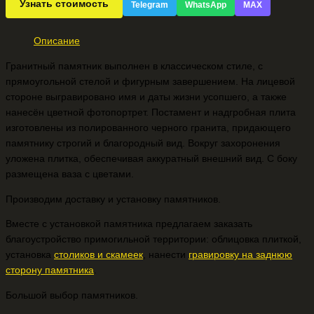
Узнать стоимость
Telegram
WhatsApp
MAX
Описание
Гранитный памятник выполнен в классическом стиле, с
прямоугольной стелой и фигурным завершением. На лицевой
стороне выгравировано имя и даты жизни усопшего, а также
нанесён цветной фотопортрет. Постамент и надгробная плита
изготовлены из полированного черного гранита, придающего
памятнику строгий и благородный вид. Вокруг захоронения
уложена плитка, обеспечивая аккуратный внешний вид. С боку
размещена ваза с цветами.
Производим доставку и установку памятников.
Вместе с установкой памятника предлагаем заказать
благоустройство примогильной территории: облицовка плиткой,
установка
столиков и скамеек
, нанести
гравировку на заднюю
сторону памятника
.
Большой выбор памятников.