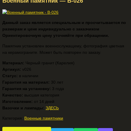
Военный памятник — В-026
Данный заказ является специальным и просчитывается по
размерам и цене индивидуально с заказчиком
Ориентировочную цену уточняйте при обращении.
Памятник установлен военнослужащему, фотография цветная
на керамограните. Может быть повторен по заказу.
Материал:
Черный гранит (Карелия)
Артикул:
v026
Статус:
в наличии
Гарантия на материал:
30 лет
Гарантия на установку:
3 года
Качество:
высшая категория
Изготовление:
от 14 дней
Вазочки и лампады:
ЗДЕСЬ
Категория:
Военные памятники