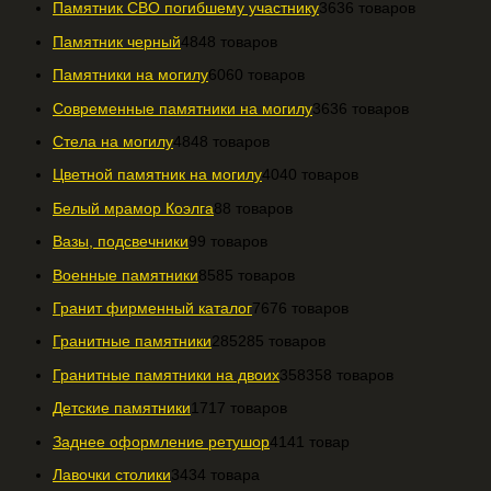
Памятник СВО погибшему участнику
36
36 товаров
Памятник черный
48
48 товаров
Памятники на могилу
60
60 товаров
Современные памятники на могилу
36
36 товаров
Стела на могилу
48
48 товаров
Цветной памятник на могилу
40
40 товаров
Белый мрамор Коэлга
8
8 товаров
Вазы, подсвечники
9
9 товаров
Военные памятники
85
85 товаров
Гранит фирменный каталог
76
76 товаров
Гранитные памятники
285
285 товаров
Гранитные памятники на двоих
358
358 товаров
Детские памятники
17
17 товаров
Заднее оформление ретушор
41
41 товар
Лавочки столики
34
34 товара