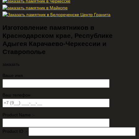
Изготовление памятников в
Краснодарском крае, Республике
Адыгея Карачаево-Черкессии и
Ставрополье
заказать
Ваше имя
Ваш телефон
Product Name :-
Product ID :-