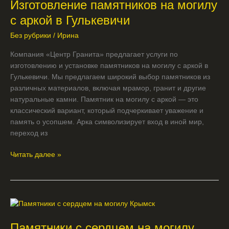
Изготовление памятников на могилу
на
могилу
с аркой в Гулькевичи
с
Без рубрики
/
Ирина
аркой
в
Компания «Центр Гранита» предлагает услуги по
Гулькевичи
изготовлению и установке памятников на могилу с аркой в
Гулькевичи. Мы предлагаем широкий выбор памятников из
различных материалов, включая мрамор, гранит и другие
натуральные камни. Памятник на могилу с аркой — это
классический вариант, который подчеркивает уважение и
память о усопшем. Арка символизирует вход в иной мир,
переход из
Читать далее »
Памятники
с
Памятники с сердцем на могилу
сердцем