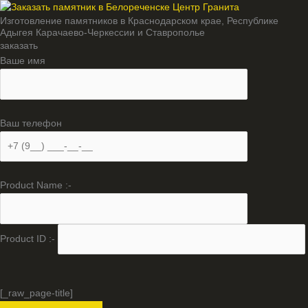
Изготовление памятников в Краснодарском крае, Республике
Адыгея Карачаево-Черкессии и Ставрополье
заказать
Ваше имя
Ваш телефон
Product Name :-
Product ID :-
[_raw_page-title]