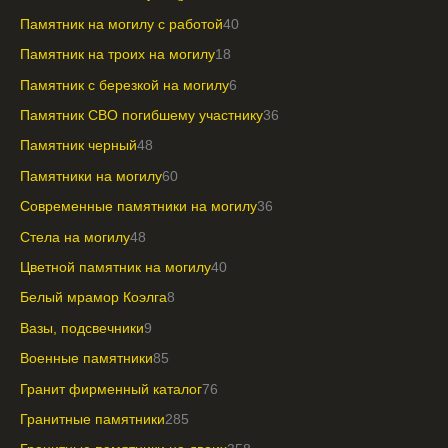
Памятник на могилу с работой
40
Памятник на троих на могилу
18
Памятник с березкой на могилу
6
Памятник СВО погибшему участнику
36
Памятник черный
48
Памятники на могилу
60
Современные памятники на могилу
36
Стела на могилу
48
Цветной памятник на могилу
40
Белый мрамор Коэлга
8
Вазы, подсвечники
9
Военные памятники
85
Гранит фирменный каталог
76
Гранитные памятники
285