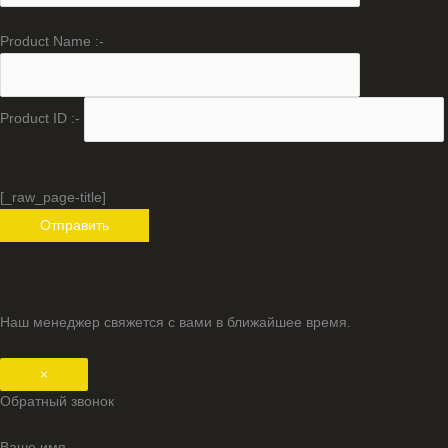
Product Name :-
Product ID :-
[_raw_page-title]
Наш менеджер свяжется с вами в ближайшее время.
×
Обратный звонок
Ваше имя