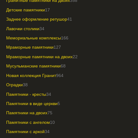
Гранитные памятники на двоих
358
Детские памятники
17
Заднее оформление ретушор
41
Лавочки столики
34
Мемориальные комплексы
166
Мраморные памятники
127
Мраморные памятники на двоих
22
Мусульманские памятники
68
Новая коллекция Гранит
964
Оградки
38
Памятники - кресты
34
Памятники в виде церкви
5
Памятники на двоих
75
Памятники с ангелом
10
Памятники с аркой
34