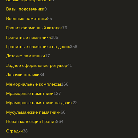
Вазы, подсвечники
9
Военные памятники
85
Гранит фирменный каталог
76
Гранитные памятники
285
Гранитные памятники на двоих
358
Детские памятники
17
Заднее оформление ретушор
41
Лавочки столики
34
Мемориальные комплексы
166
Мраморные памятники
127
Мраморные памятники на двоих
22
Мусульманские памятники
68
Новая коллекция Гранит
964
Оградки
38