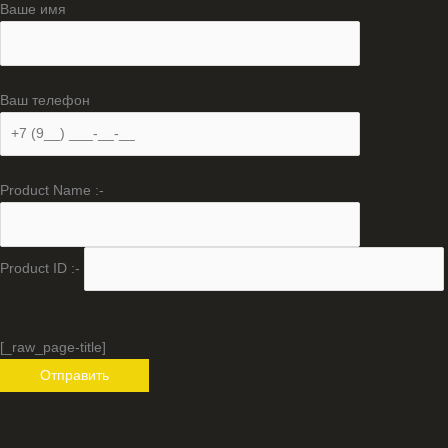
Ваше имя
Ваш телефон
Product Name :-
Product ID :-
[_raw_page-title]