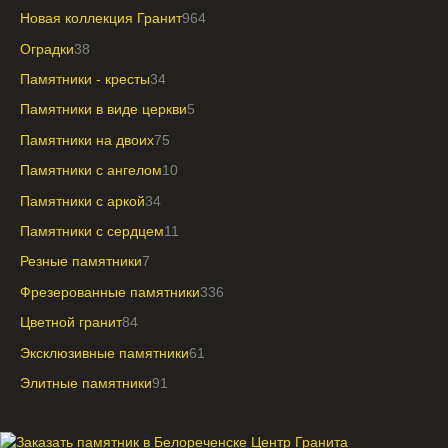
Новая коллекция Гранит
964
Оградки
38
Памятники - кресты
34
Памятники в виде церкви
5
Памятники на двоих
75
Памятники с ангелом
10
Памятники с аркой
34
Памятники с сердцем
11
Резные памятники
7
Фрезерованные памятники
336
Цветной гранит
84
Эксклюзивные памятники
61
Элитные памятники
91