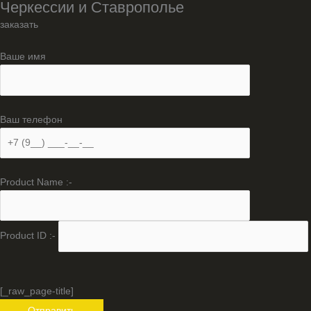
Черкессии и Ставрополье
заказать
Ваше имя
Ваш телефон
Product Name :-
Product ID :-
[_raw_page-title]