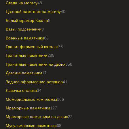
Стела на могилу
48
Цветной памятник на могилу
40
Белый мрамор Коэлга
8
Вазы, подсвечники
9
Военные памятники
85
Гранит фирменный каталог
76
Гранитные памятники
285
Гранитные памятники на двоих
358
Детские памятники
17
Заднее оформление ретушор
41
Лавочки столики
34
Мемориальные комплексы
166
Мраморные памятники
127
Мраморные памятники на двоих
22
Мусульманские памятники
68