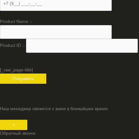
Product Name :-
Product ID :-
[_raw_page-title]
Наш менеджер свяжется с вами в ближайшее время.
×
Обратный звонок