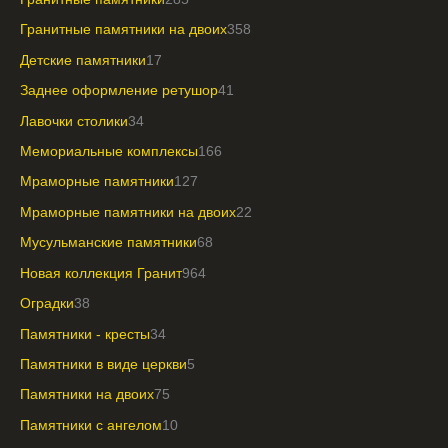
Гранитные памятники на двоих
358
Детские памятники
17
Заднее оформление ретушор
41
Лавочки столики
34
Мемориальные комплексы
166
Мраморные памятники
127
Мраморные памятники на двоих
22
Мусульманские памятники
68
Новая коллекция Гранит
964
Оградки
38
Памятники - кресты
34
Памятники в виде церкви
5
Памятники на двоих
75
Памятники с ангелом
10