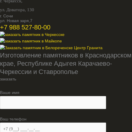
г. Черкесск,
ул. Доватора, 130
г. Сочи
ул. Новая заря,7
+7 988 527-80-00
Изготовление памятников в Краснодарском
крае, Республике Адыгея Карачаево-
Черкессии и Ставрополье
заказать
Ваше имя
Ваш телефон