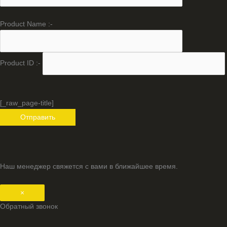
Product Name :-
Product ID :-
[_raw_page-title]
Наш менеджер свяжется с вами в ближайшее время.
×
Обратный звонок