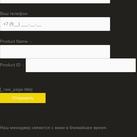
Ваш телефон
Product Name :-
Product ID :-
[_raw_page-title]
Наш менеджер свяжется с вами в ближайшее время.