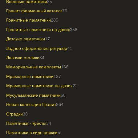
Военные памятники
85
Гранит фирменный каталог
76
Гранитные памятники
285
Гранитные памятники на двоих
358
Детские памятники
17
Заднее оформление ретушор
41
Лавочки столики
34
Мемориальные комплексы
166
Мраморные памятники
127
Мраморные памятники на двоих
22
Мусульманские памятники
68
Новая коллекция Гранит
964
Оградки
38
Памятники - кресты
34
Памятники в виде церкви
5