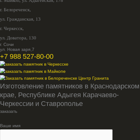
г. Майкоп,
ул. Адыгейская, 178
г. Белореченск,
ул. Гражданская, 13
г. Черкесск,
ул. Доватора, 130
г. Сочи
ул. Новая заря,7
+7 988 527-80-00
Изготовление памятников в Краснодарском
крае, Республике Адыгея Карачаево-
Черкессии и Ставрополье
заказать
Ваше имя