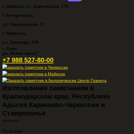
г. Майкоп,
ул. Адыгейская, 178
г. Белореченск,
ул. Гражданская, 13
г. Черкесск,
ул. Доватора, 130
г. Сочи
ул. Новая заря,7
+7 988 527-80-00
Изготовление памятников в
Краснодарском крае, Республике
Адыгея Карачаево-Черкессии и
Ставрополье
заказать
Ваше имя