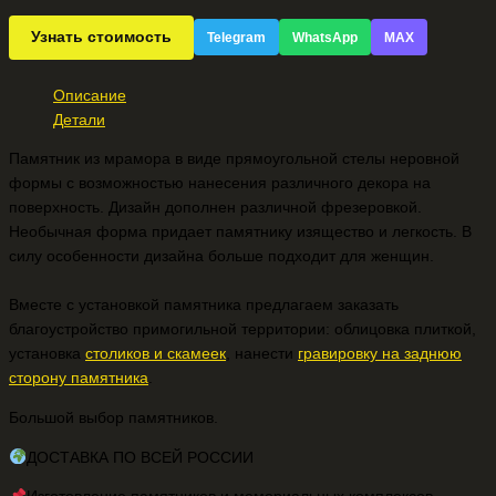
Узнать стоимость
Telegram
WhatsApp
MAX
Описание
Детали
Памятник из мрамора в виде прямоугольной стелы неровной
формы с возможностью нанесения различного декора на
поверхность. Дизайн дополнен различной фрезеровкой.
Необычная форма придает памятнику изящество и легкость. В
силу особенности дизайна больше подходит для женщин.
Вместе с установкой памятника предлагаем заказать
благоустройство примогильной территории: облицовка плиткой,
установка
столиков и скамеек
, нанести
гравировку на заднюю
сторону памятника
.
Большой выбор памятников.
ДОСТАВКА ПО ВСЕЙ РОССИИ