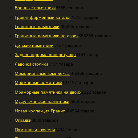
Военные памятники
85
85 товаров
Гранит фирменный каталог
76
76 товаров
Гранитные памятники
285
285 товаров
Гранитные памятники на двоих
358
358 товаров
Детские памятники
17
17 товаров
Заднее оформление ретушор
41
41 товар
Лавочки столики
34
34 товара
Мемориальные комплексы
166
166 товаров
Мраморные памятники
127
127 товаров
Мраморные памятники на двоих
22
22 товара
Мусульманские памятники
68
68 товаров
Новая коллекция Гранит
964
964 товара
Оградки
38
38 товаров
Памятники - кресты
34
34 товара