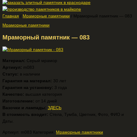
Главная
/
Мраморные памятники
/ Мраморный памятник — 083
Мраморные памятники
Мраморный памятник — 083
Материал:
Серый мрамор
Артикул:
m083
Статус:
в наличии
Гарантия на материал:
30 лет
Гарантия на установку:
3 года
Качество:
высшая категория
Изготовление:
от 14 дней
Вазочки и лампады:
ЗДЕСЬ
В стоимость входит:
Стела, Тумба, Цветник, Фото, ФИО и
Даты.
Артикул:
m083
Категория:
Мраморные памятники