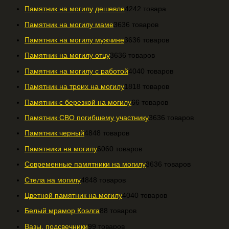
Памятник на могилу дешевле
42
42 товара
Памятник на могилу маме
36
36 товаров
Памятник на могилу мужчине
36
36 товаров
Памятник на могилу отцу
36
36 товаров
Памятник на могилу с работой
40
40 товаров
Памятник на троих на могилу
18
18 товаров
Памятник с березкой на могилу
6
6 товаров
Памятник СВО погибшему участнику
36
36 товаров
Памятник черный
48
48 товаров
Памятники на могилу
60
60 товаров
Современные памятники на могилу
36
36 товаров
Стела на могилу
48
48 товаров
Цветной памятник на могилу
40
40 товаров
Белый мрамор Коэлга
8
8 товаров
Вазы, подсвечники
9
9 товаров