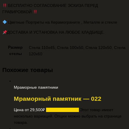
БЕСПЛАТНО СОГЛАСОВАНИЕ ЭСКИЗА ПЕРЕД
ГРАВИРОВКОЙ
️ Цветные Портреты на Керамограните , Металле и стекле
ДОСТАВКА И УСТАНОВКА НА ЛЮБОЕ КЛАДБИЩЕ.
Размер
Стела 110х45, Стела 100х50, Стела 120х50, Стела
стелы
120х60
Похожие товары
Мраморные памятники
Мраморный памятник — 022
Цена от
29,500
₽
Узнать стоимость
Этот товар имеет
несколько вариаций. Опции можно выбрать на странице
товара.