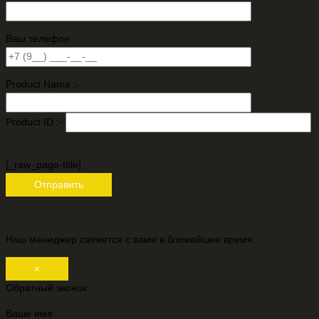
Ваш телефон
Product Name :-
Product ID :-
[_raw_page-title]
Наш менеджер свяжется с вами в ближайшее время.
×
Обратный звонок
Ваше имя