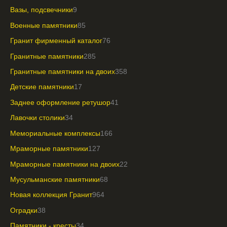
Вазы, подсвечники
9
Военные памятники
85
Гранит фирменный каталог
76
Гранитные памятники
285
Гранитные памятники на двоих
358
Детские памятники
17
Заднее оформление ретушор
41
Лавочки столики
34
Мемориальные комплексы
166
Мраморные памятники
127
Мраморные памятники на двоих
22
Мусульманские памятники
68
Новая коллекция Гранит
964
Оградки
38
Памятники - кресты
34