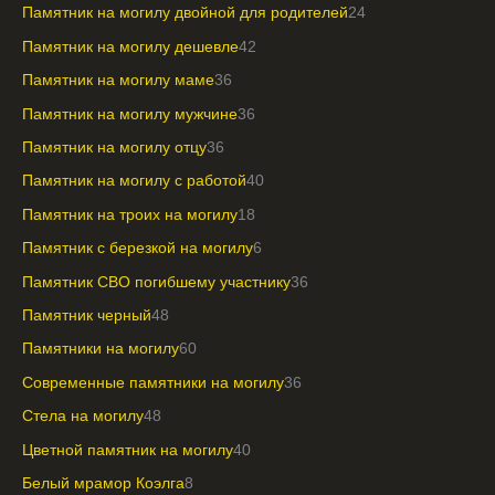
Памятник на могилу двойной для родителей
24
Памятник на могилу дешевле
42
Памятник на могилу маме
36
Памятник на могилу мужчине
36
Памятник на могилу отцу
36
Памятник на могилу с работой
40
Памятник на троих на могилу
18
Памятник с березкой на могилу
6
Памятник СВО погибшему участнику
36
Памятник черный
48
Памятники на могилу
60
Современные памятники на могилу
36
Стела на могилу
48
Цветной памятник на могилу
40
Белый мрамор Коэлга
8