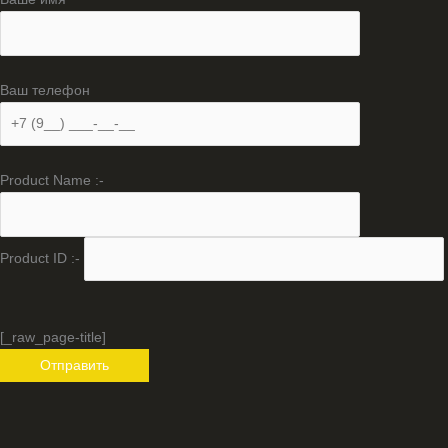
Ваш телефон
Product Name :-
Product ID :-
[_raw_page-title]